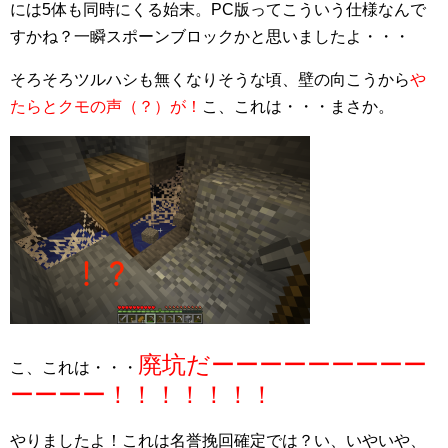
には5体も同時にくる始末。PC版ってこういう仕様なんで
すかね？一瞬スポーンブロックかと思いましたよ・・・
そろそろツルハシも無くなりそうな頃、壁の向こうから
や
たらとクモの声（？）が！
こ、これは・・・まさか。
廃坑だーーーーーーーーー
こ、これは・・・
ーーーー！！！！！！！
やりましたよ！これは名誉挽回確定では？い、いやいや、