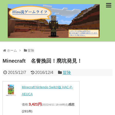
ホーム
冒険
Minecraft 名誉挽回！廃坑発見！
2015/12/7
2016/12/4
冒険
Minecraft Nintendo Switch版 HAC-P-
AEUCA
3,421円
価格:
感想
(2022/4/11 19:44時点)
(291件)