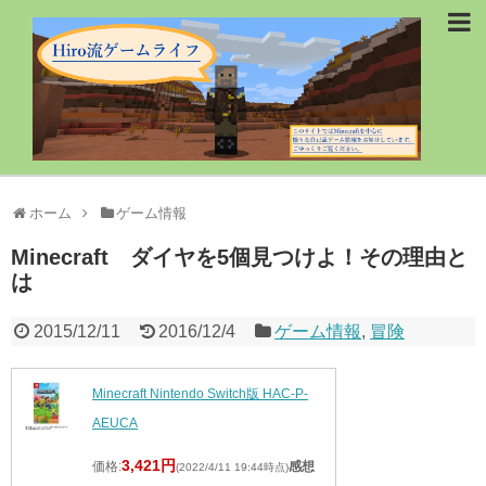
ホーム
ゲーム情報
Minecraft ダイヤを5個見つけよ！その理由と
は
2015/12/11
2016/12/4
ゲーム情報
,
冒険
Minecraft Nintendo Switch版 HAC-P-
AEUCA
3,421円
価格:
感想
(2022/4/11 19:44時点)