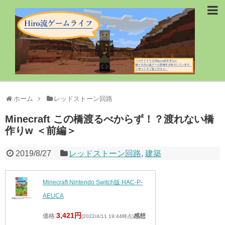
ホーム
レッドストーン回路
Minecraft この橋渡るべからず！？渡れない橋
作りw ＜前編＞
2019/8/27
レッドストーン回路
,
建築
Minecraft Nintendo Switch版 HAC-P-
AEUCA
3,421円
価格:
感想
(2022/4/11 19:44時点)