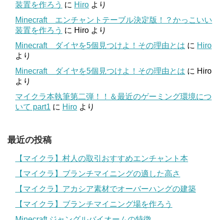
装置を作ろう
に
Hiro
より
Minecraft エンチャントテーブル決定版！？かっこいい
装置を作ろう
に
Hiro
より
Minecraft ダイヤを5個見つけよ！その理由とは
に
Hiro
より
Minecraft ダイヤを5個見つけよ！その理由とは
に
Hiro
より
マイクラ本執筆第二弾！！＆最近のゲーミング環境につ
いて part1
に
Hiro
より
最近の投稿
【マイクラ】村人の取引おすすめエンチャント本
【マイクラ】ブランチマイニングの適した高さ
【マイクラ】アカシア素材でオーバーハングの建築
【マイクラ】ブランチマイニング場を作ろう
Minecraft ジャングルバイオームの特徴